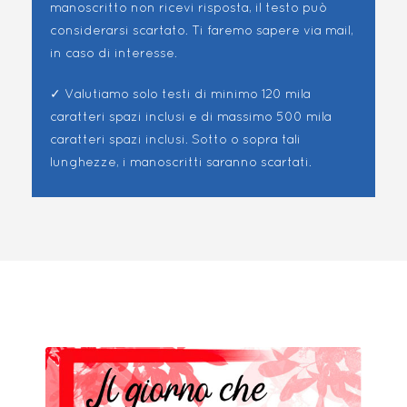
manoscritto non ricevi risposta, il testo può
considerarsi scartato. Ti faremo sapere via mail,
in caso di interesse.
✓ Valutiamo solo testi di minimo 120 mila
caratteri spazi inclusi e di massimo 500 mila
caratteri spazi inclusi. Sotto o sopra tali
lunghezze, i manoscritti saranno scartati.