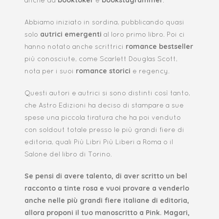
booktoker
bookstagrammer
anche da
e
.
Abbiamo iniziato in sordina, pubblicando quasi
autrici emergenti
solo
al loro primo libro. Poi ci
romance bestseller
hanno notato anche scrittrici
più conosciute, come Scarlett Douglas Scott,
romance storici
nota per i suoi
e regency.
Questi autori e autrici si sono distinti così tanto,
che Astro Edizioni ha deciso di stampare a sue
spese una piccola tiratura che ha poi venduto
con soldout totale presso le più grandi fiere di
editoria, quali Più Libri Più Liberi a Roma o il
Salone del libro di Torino.
Se pensi di avere talento, di aver scritto un bel
racconto a tinte rosa e vuoi provare a venderlo
anche nelle più grandi fiere italiane di editoria,
allora proponi il tuo manoscritto a Pink. Magari,