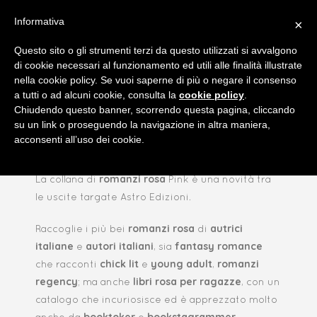
Informativa
×
Questo sito o gli strumenti terzi da questo utilizzati si avvalgono
di cookie necessari al funzionamento ed utili alle finalità illustrate
nella cookie policy. Se vuoi saperne di più o negare il consenso
a tutti o ad alcuni cookie, consulta la
cookie policy
.
Chiudendo questo banner, scorrendo questa pagina, cliccando
su un link o proseguendo la navigazione in altra maniera,
P
ink
acconsenti all’uso dei cookie.
romanzi rosa
La collana di
Pink è una novità tra
le uscite targate Astro Edizioni.
romanzi ros
a
autrici
Raccoglie i più bei
di
italiane
autori italiani
fantasy romance
e
, sia
chick lit
young adult
romanzi
che racconti
e
,
regency
libri rosa per ragazze
; ma anche
, con un
catalogo che incuriosisce ed è apprezzato molto