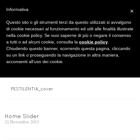
Informativa
×
Questo sito o gli strumenti terzi da questo utilizzati si avvalgono
di cookie necessari al funzionamento ed utili alle finalità illustrate
nella cookie policy. Se vuoi saperne di più o negare il consenso
19 March 2016
a tutti o ad alcuni cookie, consulta la
cookie policy
.
Chiudendo questo banner, scorrendo questa pagina, cliccando
su un link o proseguendo la navigazione in altra maniera,
PESTILENTIA_cover
acconsenti all’uso dei cookie.
Posted
by
Francesca Costantino
PESTILENTIA_cover
Post
Home Slider
Previous
25 November 2015
navigation
post: