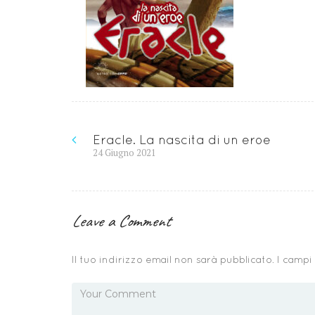
Navigazione
Eracle. La nascita di un eroe
Previous
24 Giugno 2021
articoli
post:
Leave a Comment
Il tuo indirizzo email non sarà pubblicato.
I campi