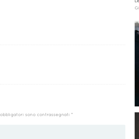
Le
G
 obbligatori sono contrassegnati
*