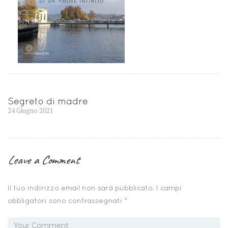
Navigazione
Segreto di madre
Previous
24 Giugno 2021
articoli
post:
Leave a Comment
Il tuo indirizzo email non sarà pubblicato.
I campi
obbligatori sono contrassegnati
*