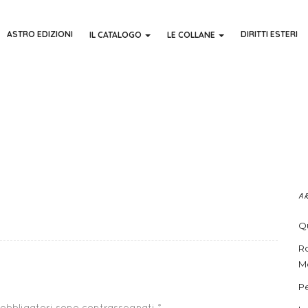
ASTRO EDIZIONI
DIRITTI ESTERI
IL CATALOGO
LE COLLANE
A
Qu
R
Me
Pe
 obbligatori sono contrassegnati
*