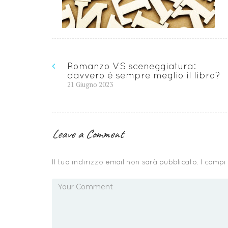
Navigazione
Romanzo VS sceneggiatura:
davvero è sempre meglio il libro?
articoli
Previous
21 Giugno 2023
post:
Leave a Comment
Il tuo indirizzo email non sarà pubblicato.
I campi