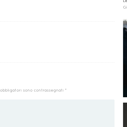
Le
G
 obbligatori sono contrassegnati
*