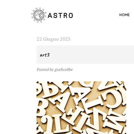
HOME
22 Giugno 2023
art3
Posted
by
grafica8be